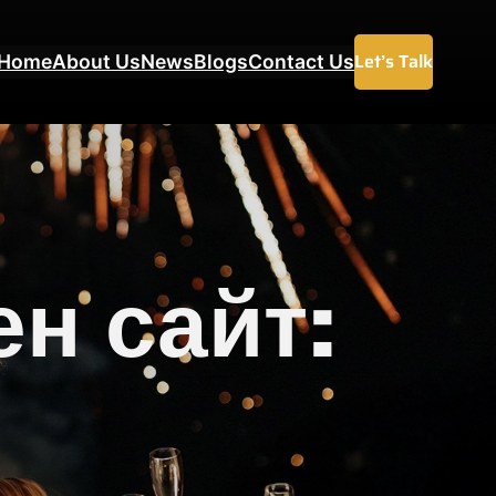
Let’s Talk
Home
About Us
News
Blogs
Contact Us
ен сайт: