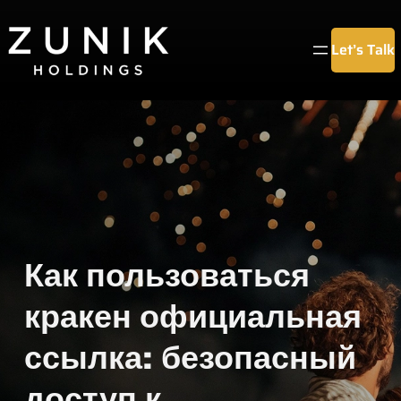
Chuyển
đến
Let’s Talk
phần
nội
dung
Как пользоваться
кракен официальная
ссылка: безопасный
доступ к