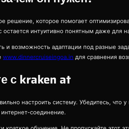
ое решение, которое помогает оптимизиров
с остается интуитивно понятным даже для 
сть и возможность адаптации под разные зад
е
www.dinnercruiseingoa.in
для сравнения во
 с kraken at
ильно настроить систему. Убедитесь, что у
 интернет-соединение.
йти краткое обучение. Не пропускайте этот 