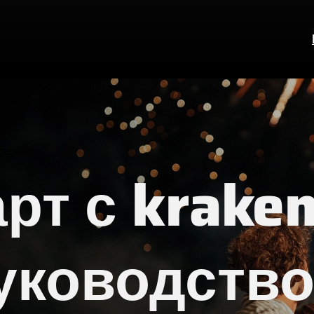
рт с kraken
уководство