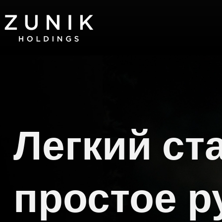
Chuyển
đến
phần
nội
dung
Легкий ста
простое р