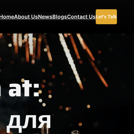
Let’s Talk
Home
About Us
News
Blogs
Contact Us
 at:
 для