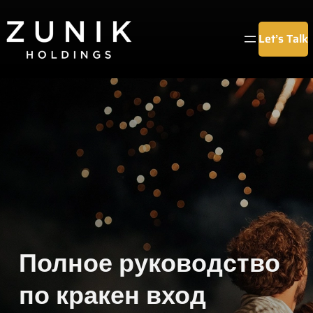
Chuyển
đến
Let’s Talk
phần
nội
dung
Полное руководство
по кракен вход