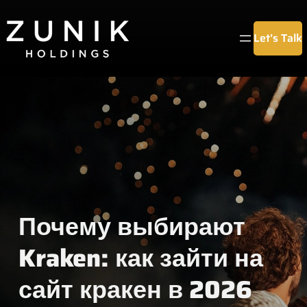
Chuyển
đến
Let’s Talk
phần
nội
dung
Почему выбирают
Kraken: как зайти на
сайт кракен в 2026