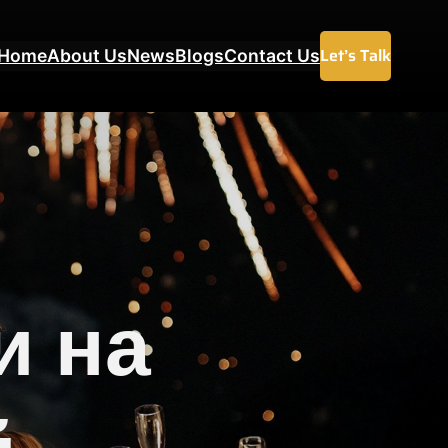
Let’s Talk
Home
About Us
News
Blogs
Contact Us
и на