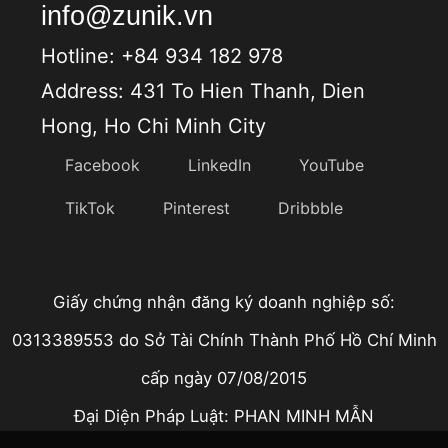
info@zunik.vn
Hotline: +84 934 182 978
Address: 431 To Hien Thanh, Dien
Hong, Ho Chi Minh City
Facebook
LinkedIn
YouTube
TikTok
Pinterest
Dribbble
Giấy chứng nhận đăng ký doanh nghiệp số:
0313389553 do Sở Tài Chính Thành Phố Hồ Chí Minh
cấp ngày 07/08/2015
Đại Diện Pháp Luật: PHAN MINH MẪN