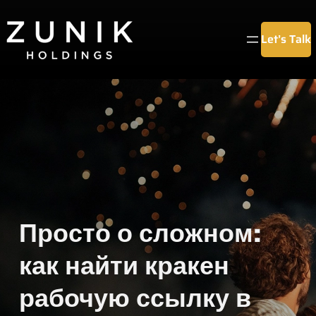
Chuyển
đến
Let’s Talk
phần
nội
dung
Просто о сложном:
как найти кракен
рабочую ссылку в