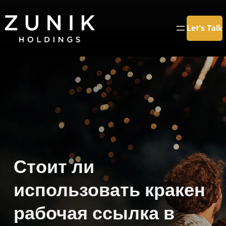
Chuyển
đến
Let’s Talk
phần
nội
dung
Стоит ли
использовать кракен
рабочая ссылка в