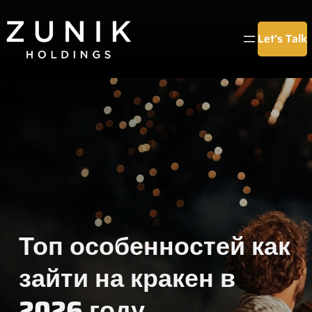
Chuyển
đến
Let’s Talk
phần
nội
dung
Топ особенностей как
зайти на кракен в
2026 году