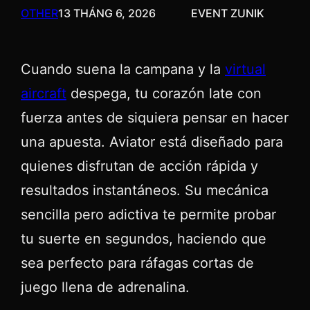
OTHER
13 THÁNG 6, 2026
EVENT ZUNIK
Cuando suena la campana y la
virtual
aircraft
despega, tu corazón late con
fuerza antes de siquiera pensar en hacer
una apuesta. Aviator está diseñado para
quienes disfrutan de acción rápida y
resultados instantáneos. Su mecánica
sencilla pero adictiva te permite probar
tu suerte en segundos, haciendo que
sea perfecto para ráfagas cortas de
juego llena de adrenalina.