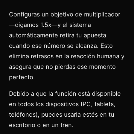
Configuras un objetivo de multiplicador
—digamos 1.5x—y el sistema
automáticamente retira tu apuesta
cuando ese número se alcanza. Esto
elimina retrasos en la reacción humana y
asegura que no pierdas ese momento
perfecto.
Debido a que la función está disponible
en todos los dispositivos (PC, tablets,
teléfonos), puedes usarla estés en tu
escritorio o en un tren.