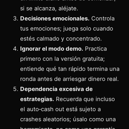
si se alcanza, aléjate.
Decisiones emocionales.
Controla
tus emociones; juega solo cuando
estés calmado y concentrado.
Ignorar el modo demo.
Practica
primero con la versión gratuita;
entiende qué tan rápido termina una
ronda antes de arriesgar dinero real.
Dependencia excesiva de
estrategias.
Recuerda que incluso
el auto‑cash out está sujeto a
crashes aleatorios; úsalo como una