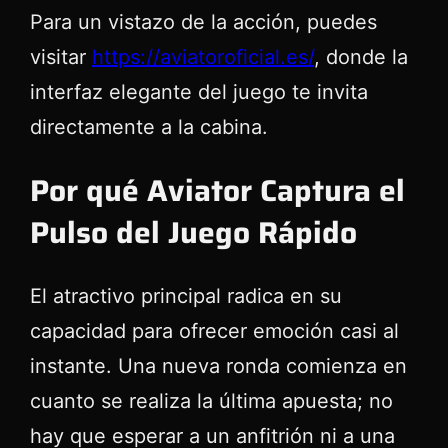
Para un vistazo de la acción, puedes
visitar
https://aviatoroficial.es/
, donde la
interfaz elegante del juego te invita
directamente a la cabina.
Por qué Aviator Captura el
Pulso del Juego Rápido
El atractivo principal radica en su
capacidad para ofrecer emoción casi al
instante. Una nueva ronda comienza en
cuanto se realiza la última apuesta; no
hay que esperar a un anfitrión ni a una