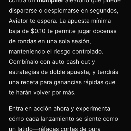
contra un
multiplier
aleatorio que puede
dispararse o desplomarse en segundos,
Aviator te espera. La apuesta mínima
baja de $0.10 te permite jugar docenas
de rondas en una sola sesión,
manteniendo el riesgo controlado.
Combínalo con auto‑cash out y
estrategias de doble apuesta, y tendrás
una receta para ganancias rápidas que
te harán volver por más.
Entra en acción ahora y experimenta
cómo cada lanzamiento se siente como
un latido—ráfagas cortas de pura