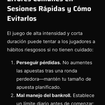
Sesiones Rápidas y Cómo
Evitarlos
El juego de alta intensidad y corta
duración puede tentar a los jugadores a
hábitos riesgosos si no tienen cuidado:
Perseguir pérdidas.
No aumentes
las apuestas tras una ronda
perdedora—mantén tu tamaño de
apuesta planificado.
Mal manejo del bankroll.
Establece
un límite diario antes de comenzar;