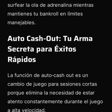
surfear la ola de adrenalina mientras
mantienes tu bankroll en límites
manejables.
Auto Cash‑Out: Tu Arma
Secreta para Éxitos
Rápidos
La función de auto‑cash out es un
cambio de juego para sesiones cortas
porque elimina la necesidad de estar
atento constantemente durante el juego
a alta velocidad.