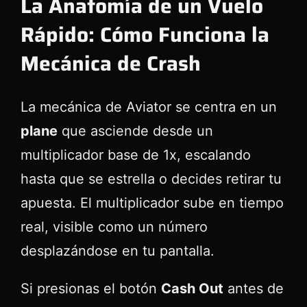
La Anatomía de un Vuelo
Rápido: Cómo Funciona la
Mecánica de Crash
La mecánica de Aviator se centra en un
plane
que asciende desde un
multiplicador base de 1x, escalando
hasta que se estrella o decides retirar tu
apuesta. El multiplicador sube en tiempo
real, visible como un número
desplazándose en tu pantalla.
Si presionas el botón
Cash Out
antes de