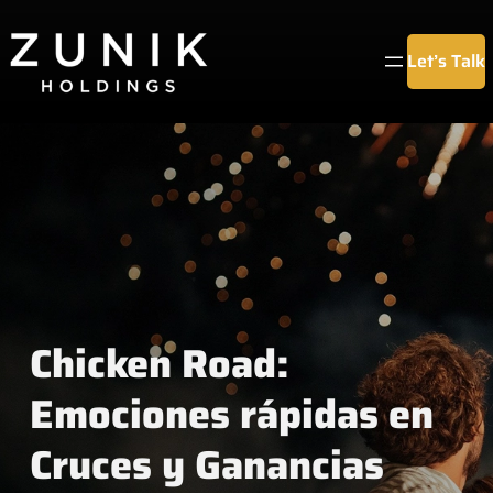
Chuyển
đến
Let’s Talk
phần
nội
dung
Chicken Road:
Emociones rápidas en
Cruces y Ganancias