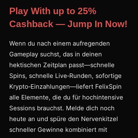
Play With up to 25%
Cashback — Jump In Now!
Wenn du nach einem aufregenden
Gameplay suchst, das in deinen
hektischen Zeitplan passt—schnelle
Spins, schnelle Live‑Runden, sofortige
Krypto‑Einzahlungen—liefert FelixSpin
alle Elemente, die du für hochintensive
Sessions brauchst. Melde dich noch
heute an und spüre den Nervenkitzel
schneller Gewinne kombiniert mit