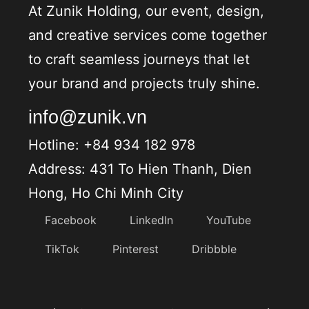
At Zunik Holding, our event, design,
and creative services come together
to craft seamless journeys that let
your brand and projects truly shine.
info@zunik.vn
Hotline: +84 934 182 978
Address: 431 To Hien Thanh, Dien
Hong, Ho Chi Minh City
Facebook
LinkedIn
YouTube
TikTok
Pinterest
Dribbble