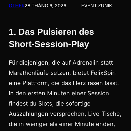
OTHER
28 THÁNG 6, 2026
EVENT ZUNIK
1. Das Pulsieren des
Short‑Session‑Play
Für diejenigen, die auf Adrenalin statt
Marathonläufe setzen, bietet FelixSpin
eine Plattform, die das Herz rasen lässt.
In den ersten Minuten einer Session
findest du Slots, die sofortige
Auszahlungen versprechen, Live‑Tische,
die in weniger als einer Minute enden,