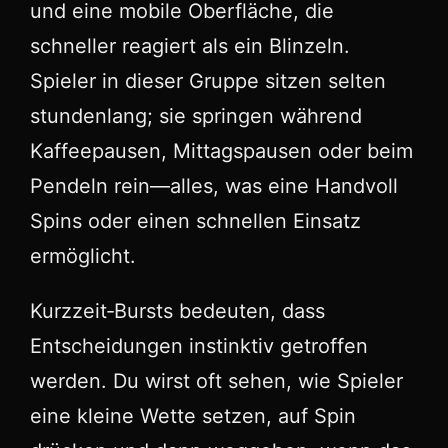
und eine mobile Oberfläche, die
schneller reagiert als ein Blinzeln.
Spieler in dieser Gruppe sitzen selten
stundenlang; sie springen während
Kaffeepausen, Mittagspausen oder beim
Pendeln rein—alles, was eine Handvoll
Spins oder einen schnellen Einsatz
ermöglicht.
Kurzzeit‑Bursts bedeuten, dass
Entscheidungen instinktiv getroffen
werden. Du wirst oft sehen, wie Spieler
eine kleine Wette setzen, auf Spin