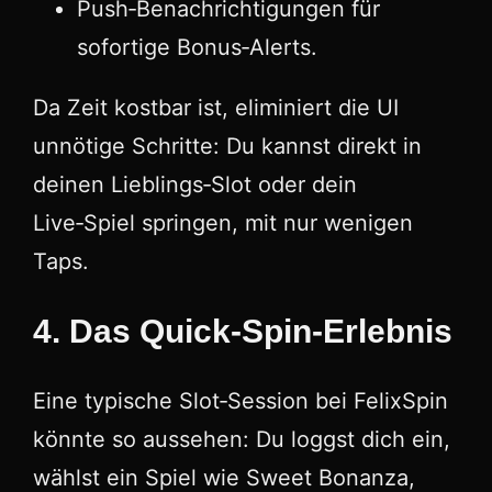
Push‑Benachrichtigungen für
sofortige Bonus‑Alerts.
Da Zeit kostbar ist, eliminiert die UI
unnötige Schritte: Du kannst direkt in
deinen Lieblings‑Slot oder dein
Live‑Spiel springen, mit nur wenigen
Taps.
4. Das Quick‑Spin‑Erlebnis
Eine typische Slot‑Session bei FelixSpin
könnte so aussehen: Du loggst dich ein,
wählst ein Spiel wie Sweet Bonanza,