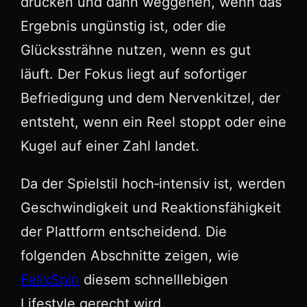
drücken und dann weggehen, wenn das
Ergebnis ungünstig ist, oder die
Glückssträhne nutzen, wenn es gut
läuft. Der Fokus liegt auf sofortiger
Befriedigung und dem Nervenkitzel, der
entsteht, wenn ein Reel stoppt oder eine
Kugel auf einer Zahl landet.
Da der Spielstil hoch‑intensiv ist, werden
Geschwindigkeit und Reaktionsfähigkeit
der Plattform entscheidend. Die
folgenden Abschnitte zeigen, wie
FelixSpin
diesem schnelllebigen
Lifestyle gerecht wird.