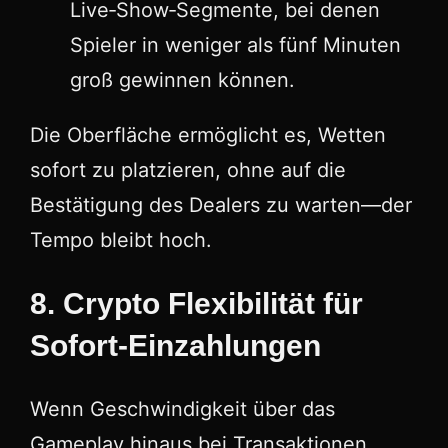
Live‑Show‑Segmente, bei denen
Spieler in weniger als fünf Minuten
groß gewinnen können.
Die Oberfläche ermöglicht es, Wetten
sofort zu platzieren, ohne auf die
Bestätigung des Dealers zu warten—der
Tempo bleibt hoch.
8. Crypto Flexibilität für
Sofort‑Einzahlungen
Wenn Geschwindigkeit über das
Gameplay hinaus bei Transaktionen