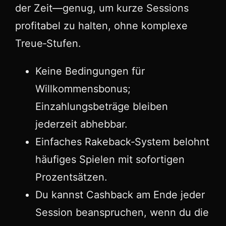
der Zeit—genug, um kurze Sessions
profitabel zu halten, ohne komplexe
Treue‑Stufen.
Keine Bedingungen für
Willkommensbonus;
Einzahlungsbeträge bleiben
jederzeit abhebbar.
Einfaches Rakeback‑System belohnt
häufiges Spielen mit sofortigen
Prozentsätzen.
Du kannst Cashback am Ende jeder
Session beanspruchen, wenn du die