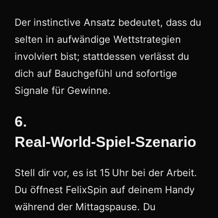
Der instinctive Ansatz bedeutet, dass du
selten in aufwändige Wettstrategien
involviert bist; stattdessen verlässt du
dich auf Bauchgefühl und sofortige
Signale für Gewinne.
6.
Real‑World‑Spiel‑Szenario
Stell dir vor, es ist 15 Uhr bei der Arbeit.
Du öffnest FelixSpin auf deinem Handy
während der Mittagspause. Du