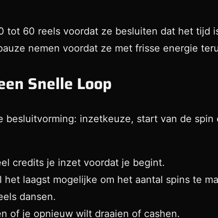
0 tot 60 reels voordat ze besluiten dat het tijd
pauze nemen voordat ze met frisse energie ter
een Snelle Loop
le besluitvorming: inzetkeuze, start van de spin
 credits je inzet voordat je begint.
het laagst mogelijke om het aantal spins te ma
eels dansen.
en of je opnieuw wilt draaien of cashen.