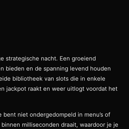
ge strategische nacht. Een groeiend
sten bieden en de spanning levend houden
de bibliotheek van slots die in enkele
n jackpot raakt en weer uitlogt voordat het
 Je bent niet ondergedompeld in menu’s of
 binnen milliseconden draait, waardoor je je