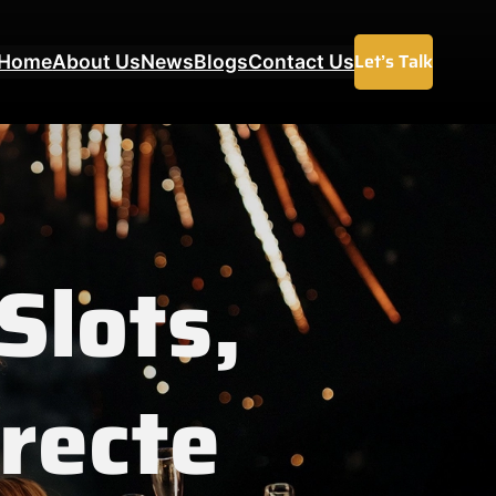
Let’s Talk
Home
About Us
News
Blogs
Contact Us
Slots,
recte