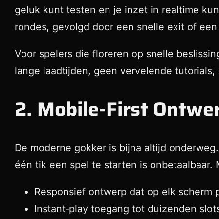
geluk kunt testen en je inzet in realtime k
rondes, gevolgd door een snelle exit of een
Voor spelers die floreren op snelle beslissi
lange laadtijden, geen vervelende tutorials
2. Mobile‑First Ontwer
De moderne gokker is bijna altijd onderweg. 
één tik een spel te starten is onbetaalbaar
Responsief ontwerp dat op elk scherm p
Instant‑play toegang tot duizenden slot