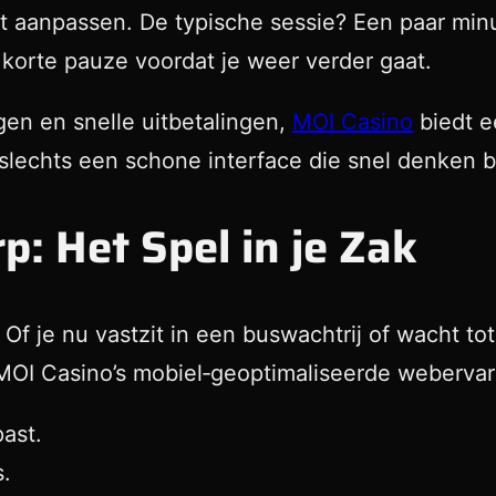
unt aanpassen. De typische sessie? Een paar mi
 korte pauze voordat je weer verder gaat.
ngen en snelle uitbetalingen,
MOI Casino
biedt e
, slechts een schone interface die snel denken b
p: Het Spel in je Zak
Of je nu vastzit in een buswachtrij of wacht tot
. MOI Casino’s mobiel‑geoptimaliseerde webervari
ast.
s.