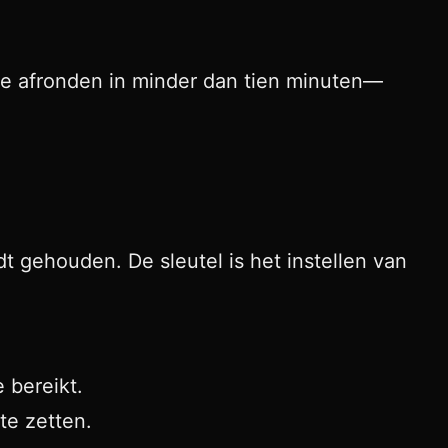
ie afronden in minder dan tien minuten—
t gehouden. De sleutel is het instellen van
 bereikt.
te zetten.