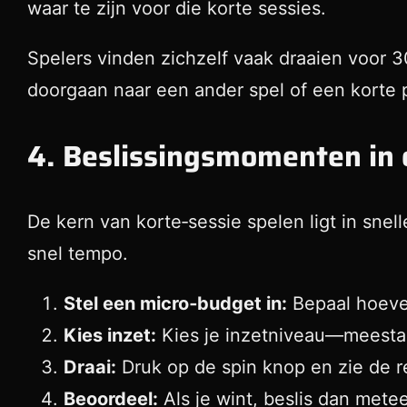
waar te zijn voor die korte sessies.
Spelers vinden zichzelf vaak draaien voor 3
doorgaan naar een ander spel of een korte 
4. Beslissingsmomenten in 
De kern van korte‑sessie spelen ligt in snel
snel tempo.
Stel een micro‑budget in:
Bepaal hoeveel
Kies inzet:
Kies je inzetniveau—meestal 
Draai:
Druk op de spin knop en zie de r
Beoordeel:
Als je wint, beslis dan mete