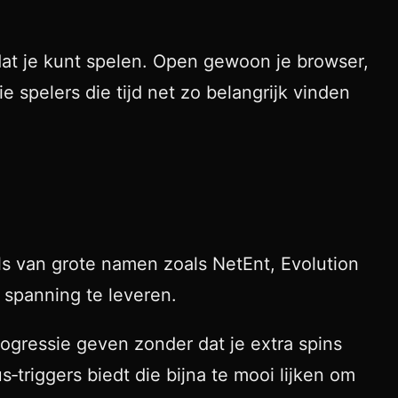
dat je kunt spelen. Open gewoon je browser,
e spelers die tijd net zo belangrijk vinden
els van grote namen zoals NetEnt, Evolution
spanning te leveren.
rogressie geven zonder dat je extra spins
s‑triggers biedt die bijna te mooi lijken om