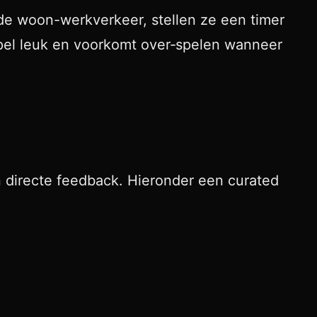
de woon-werkverkeer, stellen ze een timer
spel leuk en voorkomt over‑spelen wanneer
n directe feedback. Hieronder een curated