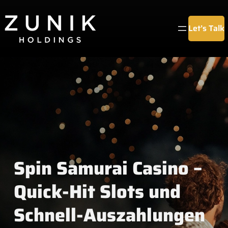
Chuyển
đến
Let’s Talk
phần
nội
dung
Spin Samurai Casino –
Quick‑Hit Slots und
Schnell‑Auszahlungen