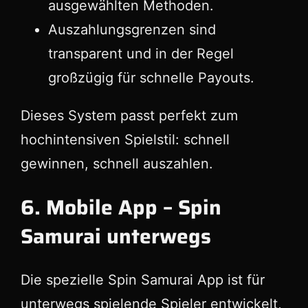
ausgewählten Methoden.
Auszahlungsgrenzen sind
transparent und in der Regel
großzügig für schnelle Payouts.
Dieses System passt perfekt zum
hochintensiven Spielstil: schnell
gewinnen, schnell auszahlen.
6. Mobile App – Spin
Samurai unterwegs
Die spezielle Spin Samurai App ist für
unterwegs spielende Spieler entwickelt,