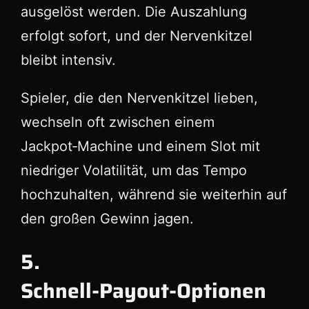
ausgelöst werden. Die Auszahlung
erfolgt sofort, und der Nervenkitzel
bleibt intensiv.
Spieler, die den Nervenkitzel lieben,
wechseln oft zwischen einem
Jackpot‑Machine und einem Slot mit
niedriger Volatilität, um das Tempo
hochzuhalten, während sie weiterhin auf
den großen Gewinn jagen.
5.
Schnell‑Payout‑Optionen