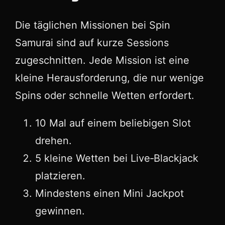
Die täglichen Missionen bei Spin
Samurai sind auf kurze Sessions
zugeschnitten. Jede Mission ist eine
kleine Herausforderung, die nur wenige
Spins oder schnelle Wetten erfordert.
10 Mal auf einem beliebigen Slot
drehen.
5 kleine Wetten bei Live‑Blackjack
platzieren.
Mindestens einen Mini Jackpot
gewinnen.