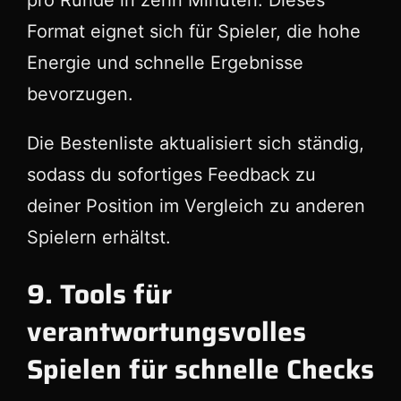
Format eignet sich für Spieler, die hohe
Energie und schnelle Ergebnisse
bevorzugen.
Die Bestenliste aktualisiert sich ständig,
sodass du sofortiges Feedback zu
deiner Position im Vergleich zu anderen
Spielern erhältst.
9. Tools für
verantwortungsvolles
Spielen für schnelle Checks