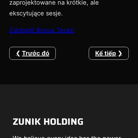
zaprojektowane na krótkie, ale
ekscytujące sesje.
Zdobądź Bonus Teraz!
Trước đó
Kế tiếp
ZUNIK HOLDING