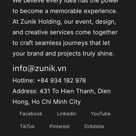
We believe every idea has the power
to become a memorable experience.
At Zunik Holding, our event, design,
and creative services come together
to craft seamless journeys that let
your brand and projects truly shine.
info@zunik.vn
Hotline: +84 934 182 978
Address: 431 To Hien Thanh, Dien
Hong, Ho Chi Minh City
Facebook
LinkedIn
YouTube
TikTok
Pinterest
Dribbble