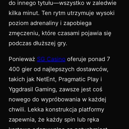
do innego tytułu—wszystko w zaledwie
kilka minut. Ten rytm utrzymuje wysoki
poziom adrenaliny i zapobiega
zmęczeniu, które czasami pojawia się
podczas dłuższej gry.
Ponieważ
SG Casino
oferuje ponad 7
400 gier od najlepszych dostawców,
takich jak NetEnt, Pragmatic Play i
Yggdrasil Gaming, zawsze jest coś
nowego do wypróbowania w każdej
chwili. Lekka konstrukcja platformy
zapewnia, że każdy spin lub ręka