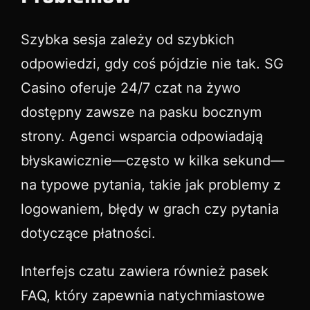
Szybka sesja zależy od szybkich
odpowiedzi, gdy coś pójdzie nie tak. SG
Casino oferuje 24/7 czat na żywo
dostępny zawsze na pasku bocznym
strony. Agenci wsparcia odpowiadają
błyskawicznie—często w kilka sekund—
na typowe pytania, takie jak problemy z
logowaniem, błędy w grach czy pytania
dotyczące płatności.
Interfejs czatu zawiera również pasek
FAQ, który zapewnia natychmiastowe