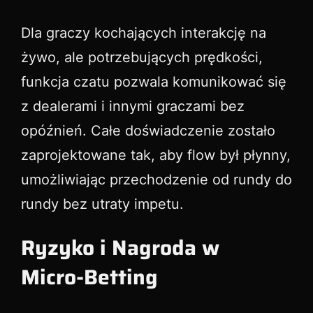
Dla graczy kochających interakcję na
żywo, ale potrzebujących prędkości,
funkcja czatu pozwala komunikować się
z dealerami i innymi graczami bez
opóźnień. Całe doświadczenie zostało
zaprojektowane tak, aby flow był płynny,
umożliwiając przechodzenie od rundy do
rundy bez utraty impetu.
Ryzyko i Nagroda w
Micro‑Betting