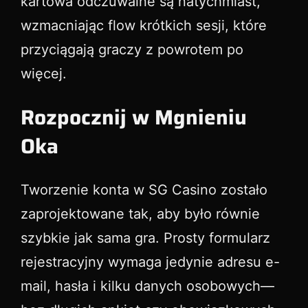
kartowa odczuwalne są natychmiast,
wzmacniając flow krótkich sesji, które
przyciągają graczy z powrotem po
więcej.
Rozpocznij w Mgnieniu
Oka
Tworzenie konta w SG Casino zostało
zaprojektowane tak, aby było równie
szybkie jak sama gra. Prosty formularz
rejestracyjny wymaga jedynie adresu e-
mail, hasła i kilku danych osobowych—